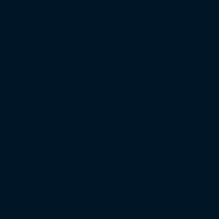
Regionalliga West
Regionalliga Nordost
Regionalliga Südwest
Regionalliga Bayern
Regionalliga Nord
XXL-Zuschauertabelle
XXL-Auswärtsfahrertabelle
Saison 2022/23
Bundesliga
2. Bundesliga
3. Liga
DFB-Pokal
Europapokal
Top Zuschauer
Top Auswärtsfahrer
Saison 2021/22