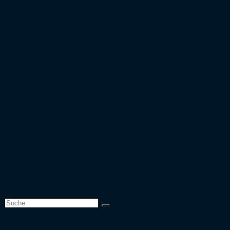
Bundesliga
2. Bundesliga
Saison 2019/20
Bundesliga
2. Bundesliga
3. Liga
DFB-Pokal
Europapokal
Top 50 Zuschauer
Top 25 Auswärtsfahrer
Europapokal
Verbandspokal
Team
Website-Suche umschalten