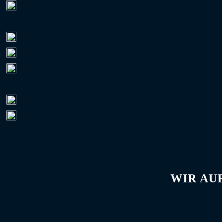
Niederrheinpokal
3. LIGA (III)
Fortuna Düsseldorf
MSV Duisburg
Rot-Weiss Essen
REGIONALLIGA WEST (IV)
1. FC Bocholt
Rot-Weiß Oberhausen
→ Zur kompletten Tabelle
WIR AU