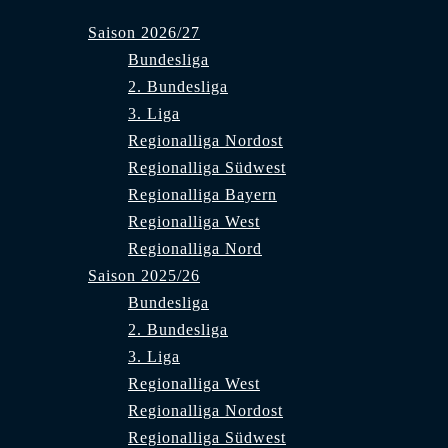
Saison 2026/27
Bundesliga
2. Bundesliga
3. Liga
Regionalliga Nordost
Regionalliga Südwest
Regionalliga Bayern
Regionalliga West
Regionalliga Nord
Saison 2025/26
Bundesliga
2. Bundesliga
3. Liga
Regionalliga West
Regionalliga Nordost
Regionalliga Südwest