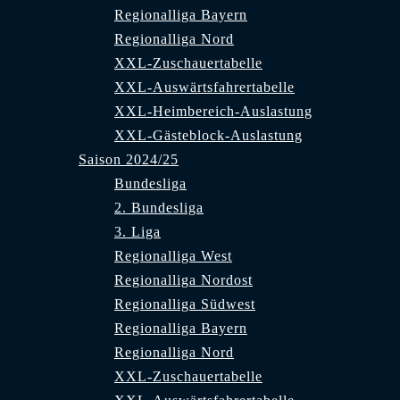
Regionalliga Bayern
Regionalliga Nord
XXL-Zuschauertabelle
XXL-Auswärtsfahrertabelle
XXL-Heimbereich-Auslastung
XXL-Gästeblock-Auslastung
Saison 2024/25
Bundesliga
2. Bundesliga
3. Liga
Regionalliga West
Regionalliga Nordost
Regionalliga Südwest
Regionalliga Bayern
Regionalliga Nord
XXL-Zuschauertabelle