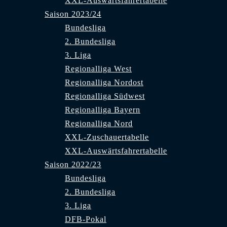
XXL-Auswärtsfahrertabelle
Saison 2023/24
Bundesliga
2. Bundesliga
3. Liga
Regionalliga West
Regionalliga Nordost
Regionalliga Südwest
Regionalliga Bayern
Regionalliga Nord
XXL-Zuschauertabelle
XXL-Auswärtsfahrertabelle
Saison 2022/23
Bundesliga
2. Bundesliga
3. Liga
DFB-Pokal