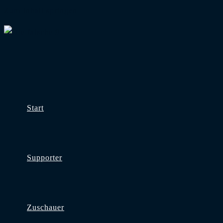
Zum Inhalt springen
Start
Supporter
Zuschauer