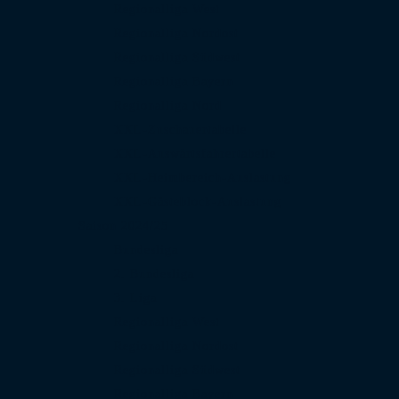
Regionalliga West
Regionalliga Nordost
Regionalliga Südwest
Regionalliga Bayern
Regionalliga Nord
XXL-Zuschauertabelle
XXL-Auswärtsfahrertabelle
XXL-Heimbereich-Auslastung
XXL-Gästeblock-Auslastung
Saison 2024/25
Bundesliga
2. Bundesliga
3. Liga
Regionalliga West
Regionalliga Nordost
Regionalliga Südwest
Regionalliga Bayern