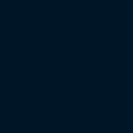
Regionalliga Nordost
Regionalliga Südwest
Regionalliga Bayern
Regionalliga West
Regionalliga Nord
Saison 2025/26
Bundesliga
2. Bundesliga
3. Liga
Regionalliga West
Regionalliga Nordost
Regionalliga Südwest
Regionalliga Bayern
Regionalliga Nord
XXL-Zuschauertabelle
XXL-Auswärtsfahrertabelle