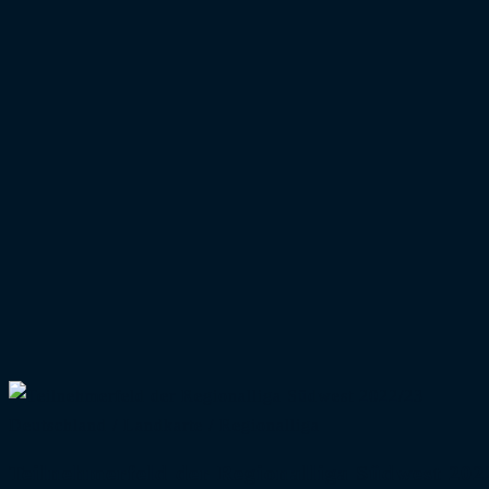
Deutschland
/
Landkarte
/
Regionalliga
Teilnehmerfeld der Regionalliga Südwest 202