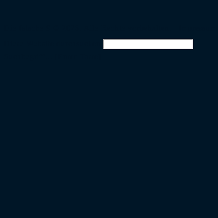
Die falsche 9 © 2026. Alle Rechte vorbehalten. |
Impressum
Diese Website durchsuchen
Suchbegriff... [Enter-Taste]