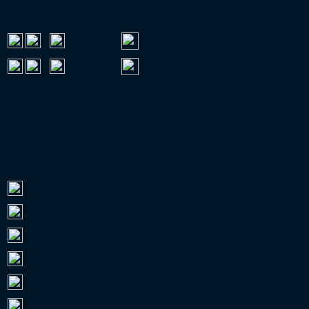
Samstag
:
14:30 Uhr
:
20:30 Uhr
EUROPAPOKAL-QUALIFIKATION
ZUSCHAUER 2026/27
Bundesliga
0
2. Bundesliga
0
3. Liga
0
RL Nordost
112.246
RL Bayern
26.522
RL West
10.669