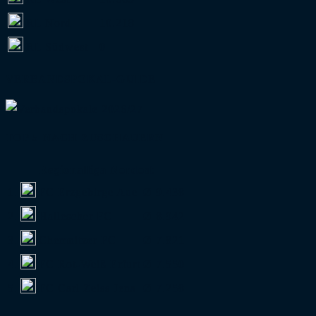
RL Nord
10.218
RL Südwest
0
VERBANDSPOKAL-GUIDE
TOP 5 NACH ZUSCHAUERN
Regionalliga Nordost
1.
FC Erzgebirge Aue
Ø 9.438
2.
Hallescher FC
Ø 8.942
3.
Chemnitzer FC
Ø 7.821
4.
FC Rot-Weiß Erfurt
Ø 7.550
5.
FC Carl Zeiss Jena
Ø 7.258