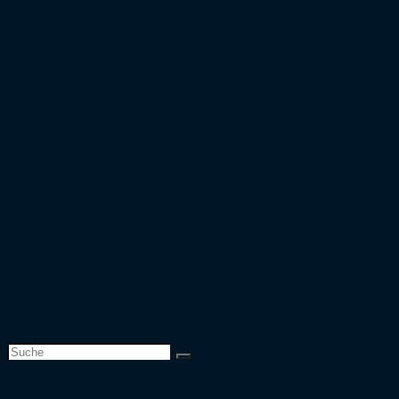
Bundesliga
2. Bundesliga
Saison 2019/20
Bundesliga
2. Bundesliga
3. Liga
DFB-Pokal
Europapokal
Top 50 Zuschauer
Top 25 Auswärtsfahrer
Europapokal
Verbandspokal
Team
Website-Suche umschalten