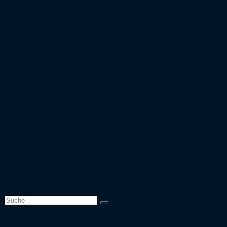
Bundesliga
2. Bundesliga
Saison 2019/20
Bundesliga
2. Bundesliga
3. Liga
DFB-Pokal
Europapokal
Top 50 Zuschauer
Top 25 Auswärtsfahrer
Europapokal
Verbandspokal
Team
Website-Suche umschalten