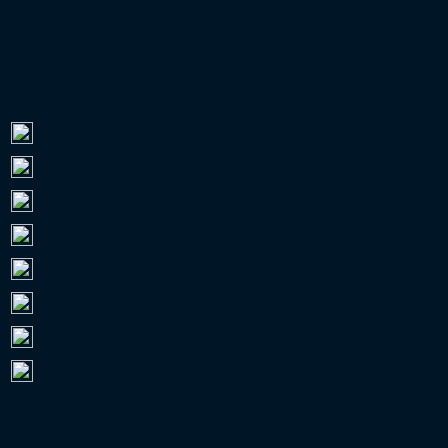
EUROPAPOKAL-QUALIFIKATION
ZUSCHAUER 2026/27
Bundesliga
0
2. Bundesliga
0
3. Liga
0
RL Nordost
112.246
RL Bayern
26.522
RL West
10.669
RL Nord
10.218
RL Südwest
0
VERBANDSPOKAL-GUIDE