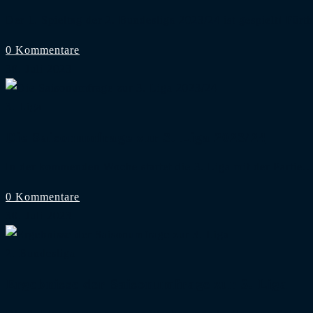
Der 1. Spieltag der 2. Bundesliga 2023/24 ist gespielt! Fürt
0 Kommentare
30. Juli 2023
3. Liga
Die Saisonumfrage zur 3. Liga 2023/24
In der kommenden Woche startet die 3. Liga mit der Partie
0 Kommentare
30. Juli 2023
2. Bundesliga
Ergebnisse der Saisonumfrage zur 3. Liga