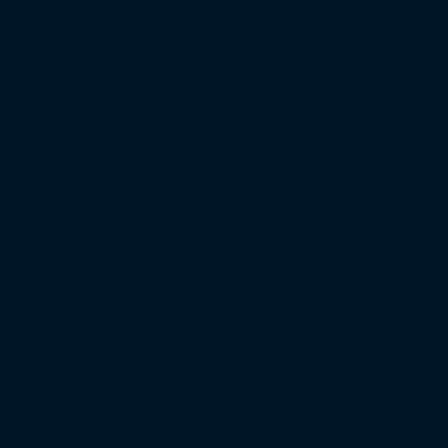
Regionalliga Nordost
Regionalliga Südwest
Regionalliga Bayern
Regionalliga West
Regionalliga Nord
Saison 2025/26
Bundesliga
2. Bundesliga
3. Liga
Regionalliga West
Regionalliga Nordost
Regionalliga Südwest
Regionalliga Bayern
Regionalliga Nord
XXL-Zuschauertabelle
XXL-Auswärtsfahrertabelle