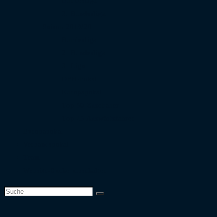
Bundesliga
2. Bundesliga
Saison 2019/20
Bundesliga
2. Bundesliga
3. Liga
DFB-Pokal
Europapokal
Top 50 Zuschauer
Top 25 Auswärtsfahrer
Europapokal
Verbandspokal
Team
Website-Suche umschalten