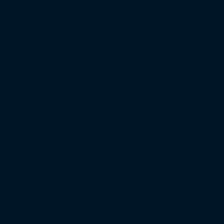
Regionalliga West
Regionalliga Nordost
Regionalliga Südwest
Regionalliga Bayern
Regionalliga Nord
XXL-Zuschauertabelle
XXL-Auswärtsfahrertabelle
Saison 2022/23
Bundesliga
2. Bundesliga
3. Liga
DFB-Pokal
Europapokal
Top Zuschauer
Top Auswärtsfahrer
Saison 2021/22