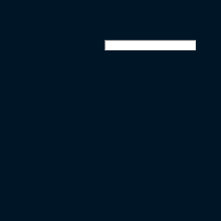
Die falsche 9 © 2026. Alle Rechte vorbehalten. |
Impressum
Diese Website durchsuchen
Suchbegriff... [Enter-Taste]