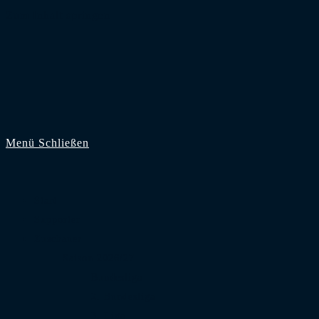
Zum Inhalt springen
Menü
Schließen
Start
Supporter
Zuschauer
Saison 2026/27
Bundesliga
2. Bundesliga
3. Liga