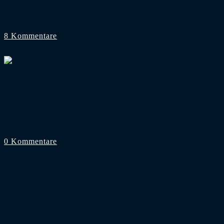
Die Endrunde der Fußball-Weltmeisterschaft 2026 wird mit
8 Kommentare
19. März 2023
International
/
Landkarte
Die Major League Soccer 2023
In der Major League Soccer rollt wieder der Ball! 🇺🇸🇨
0 Kommentare
27. Februar 2023
VERMARKTUNGSPARTNER
FUSSBALL IM FREE-TV