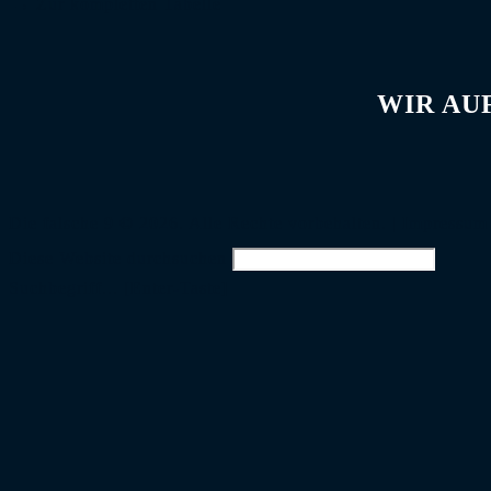
→ Zur kompletten Tabelle
WIR AU
Die falsche 9 © 2026. Alle Rechte vorbehalten. |
Impressum
Diese Website durchsuchen
Suchbegriff... [Enter-Taste]