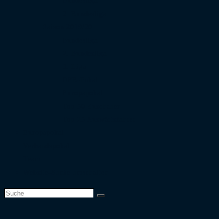
Bundesliga
2. Bundesliga
Saison 2019/20
Bundesliga
2. Bundesliga
3. Liga
DFB-Pokal
Europapokal
Top 50 Zuschauer
Top 25 Auswärtsfahrer
Europapokal
Verbandspokal
Team
Website-Suche umschalten