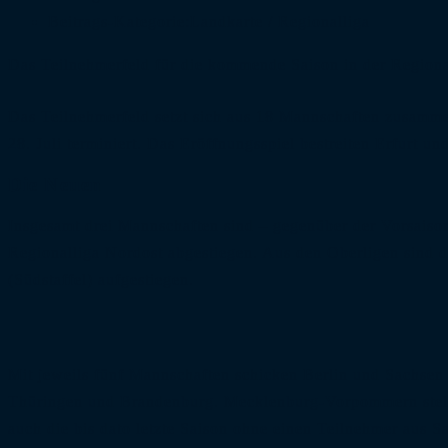
Beitrags-Kategorie:
Landkarte
/
Regionalliga
Das Teilnehmerfeld für die kommende Saison in der Regional
Das Teilnehmerfeld setzt sich aus 18 Mannschaften zusammen. 
28. Juli terminiert. Das Eröffnungsspiel bestreiten Erfurt un
Die Neuen
Insgesamt drei Mannschaften sind – gegenüber der Vorsaison
Regionalliga Nordost abgestiegen. Aus den Oberligen sind 
(Südstaffel) aufgestiegen.
Mit jeweils fünf Mannschaften schicken Berlin und Sachse
Thüringen und Brandenburg. Mecklenburg-Vorpommern stellt
auch die bis dato letzte Saison ohne einen Teilnehmer aus S