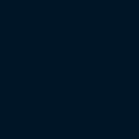
seitdem wieder der Fall.
[the_ad id=“3219″]
Vereine der Regionalliga Nordost 2023/24
FSV Zwickau
Energie Cottbus
FC Carl Zeiss Jena
FC Rot-Weiß Erfurt
1. FC Lokomotive Leipzig
BFC Dynamo
VSG Altglienicke
BSG Chemie Leipzig
Chemnitzer FC
SV Babelsberg 03
Hertha BSC II⁠
FC Viktoria 1889 Berlin