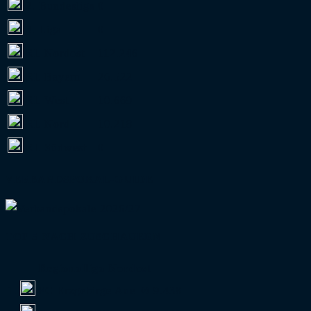
2. Bundesliga
0
3. Liga
0
RL Nordost
112.246
RL Bayern
26.522
RL West
10.669
RL Nord
10.218
RL Südwest
0
VERBANDSPOKAL-GUIDE
TOP 5 NACH ZUSCHAUERN
Regionalliga Nordost
1.
FC Erzgebirge Aue
Ø 9.438