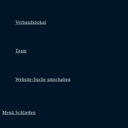
Verbandspokal
Team
Website-Suche umschalten
Menü
Schließen