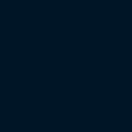
Start
Supporter
Zuschauer
Saison 2026/27
Bundesliga
2. Bundesliga
3. Liga
Regionalliga Nordost
Regionalliga Südwest
Regionalliga Bayern
Regionalliga West
Regionalliga Nord
Saison 2025/26
Bundesliga
2. Bundesliga
3. Liga