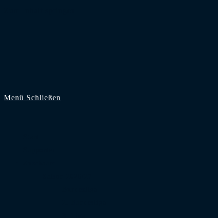
Zum Inhalt springen
Menü
Schließen
Start
Supporter
Zuschauer
Saison 2026/27
Bundesliga
2. Bundesliga
3. Liga