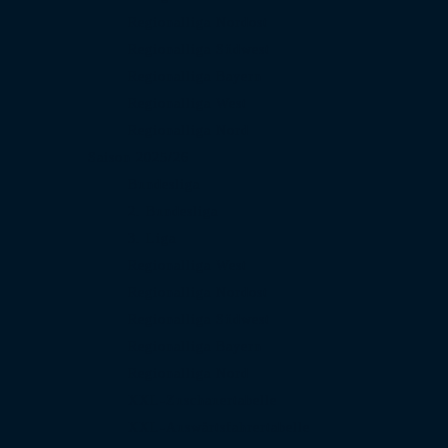
Regionalliga Nordost
Regionalliga Südwest
Regionalliga Bayern
Regionalliga West
Regionalliga Nord
Saison 2025/26
Bundesliga
2. Bundesliga
3. Liga
Regionalliga West
Regionalliga Nordost
Regionalliga Südwest
Regionalliga Bayern
Regionalliga Nord
XXL-Zuschauertabelle
XXL-Auswärtsfahrertabelle