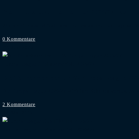
Die Europapokal-Teilnehmer 2026/27 nach H
237 Vereine aus 54 Nationen nehmen an den Europapokal-W
0 Kommentare
29. Juni 2026
Europa League
/
Teilnehmerfeld 2026/27
Die Teilnehmer der UEFA Europa League 202
Die Europa League 2026/27 wirft ihre Schatten voraus. 36
2 Kommentare
27. Mai 2026
Europa League
/
Teilnehmerfeld 2026/27