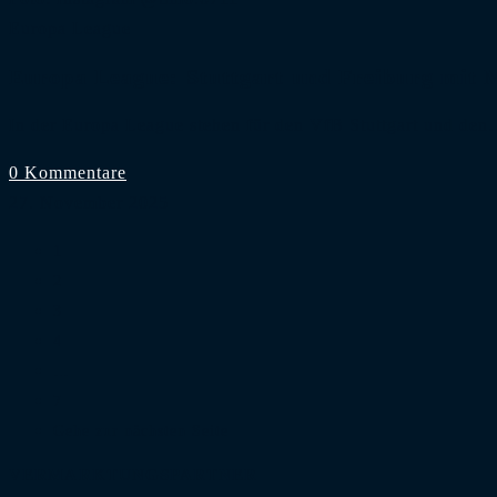
Europa League
Europa League: Stuttgart und Freiburg mit 
In der Europa League stehen für den VfB Stuttgart und de
0 Kommentare
27. November 2025
1
2
3
4
…
7
Gehe zur nächsten Seite
VERMARKTUNGSPARTNER