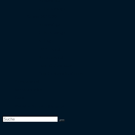
Bundesliga
2. Bundesliga
Saison 2019/20
Bundesliga
2. Bundesliga
3. Liga
DFB-Pokal
Europapokal
Top 50 Zuschauer
Top 25 Auswärtsfahrer
Europapokal
Verbandspokal
Team
Website-Suche umschalten