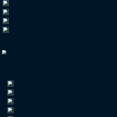
RL Bayern
26.522
RL West
10.669
RL Nord
10.218
RL Südwest
0
VERBANDSPOKAL-GUIDE
TOP 5 NACH ZUSCHAUERN
Regionalliga Nordost
1.
FC Erzgebirge Aue
Ø 9.438
2.
Hallescher FC
Ø 8.942
3.
Chemnitzer FC
Ø 7.821
4.
FC Rot-Weiß Erfurt
Ø 7.550