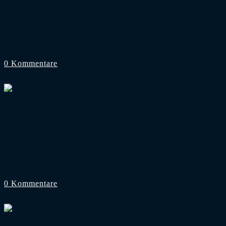
Größte Auftakt-Kulisse seit 14 Jahren bei 
Hertha BSC trägt am Sonntagmittag (13:30 Uhr) gegen de
0 Kommentare
10. August 2025
Foto: Der Betze brennt
1. FC Kaiserslautern
/
2. Bundesliga
Kaiserslautern sorgt für den größten Gästea
Es ist Derbyzeit im Südwesten - der 1. FC Kaiserslautern i
0 Kommentare
4. Mai 2025
Foto: Instagram: @foto_matze