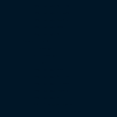
Regionalliga Nordost
Regionalliga Südwest
Regionalliga Bayern
Regionalliga West
Regionalliga Nord
Saison 2025/26
Bundesliga
2. Bundesliga
3. Liga
Regionalliga West
Regionalliga Nordost
Regionalliga Südwest
Regionalliga Bayern
Regionalliga Nord
XXL-Zuschauertabelle
XXL-Auswärtsfahrertabelle