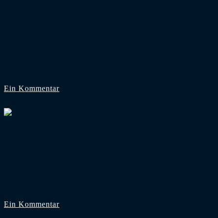
Foto: Instagram @vitleo_sport
2. Bundesliga
Vorjahresvergleich: Der Karlsruher SC ist d
Der Karlsruher SC schwebt in diesem Kalenderjahr auf ein
Ein Kommentar
15. Oktober 2024
Foto: IMAGO / Eibner
2. Bundesliga
Karlsruher SC an der Spitze und in den Top 
Drittes Heimspiel, dritter Heimsieg! Der Karlsruher SC sorg
Ein Kommentar
13. September 2024