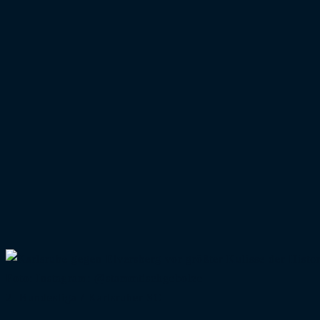
Foto: Instagram: @stammtischgebolze
2. Bundesliga
/
Karlsruher SC