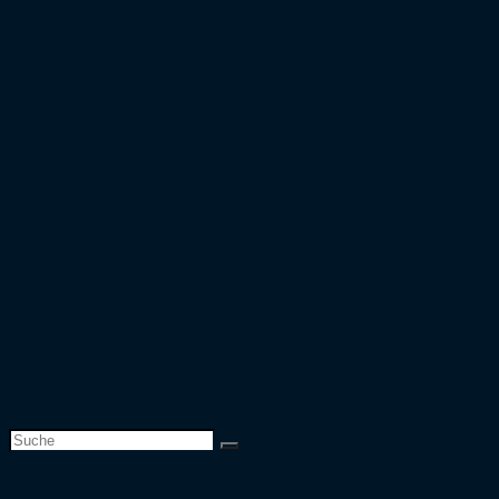
Bundesliga
2. Bundesliga
Saison 2019/20
Bundesliga
2. Bundesliga
3. Liga
DFB-Pokal
Europapokal
Top 50 Zuschauer
Top 25 Auswärtsfahrer
Europapokal
Verbandspokal
Team
Website-Suche umschalten