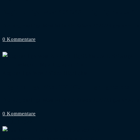
Regionalliga West 2022/23: Highlights des 3. 
Die Regionalliga West ist in die Saison 2022/23 gestartet. 
0 Kommentare
11. August 2022
Foto: Instagram @photography_f_n
Regionalliga West
/
Video-Highlights
Regionalliga West 2022/23: Highlights des 1. 
Die Regionalliga West ist in die Saison 2022/23 gestartet. 
0 Kommentare
26. Juli 2022
Deutschland
/
Landkarte
/
Saison 2021/22