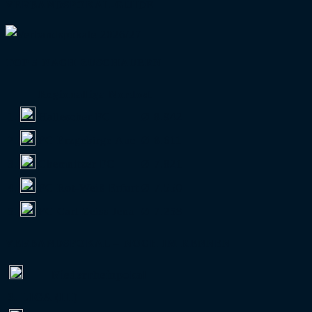
VERBANDSPOKAL-GUIDE
TOP 5 NACH ZUSCHAUERN
Regionalliga Nordost
1.
Hallescher FC
Ø 8.942
2.
FC Erzgebirge Aue
Ø 8.611
3.
Chemnitzer FC
Ø 7.821
4.
FC Rot-Weiß Erfurt
Ø 7.550
5.
FC Carl Zeiss Jena
Ø 7.258
VERBANDSPOKAL – NOCH IM RENNEN
Niederrheinpokal
3. LIGA (III)