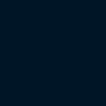
Suchbegriff... [Enter-Taste]