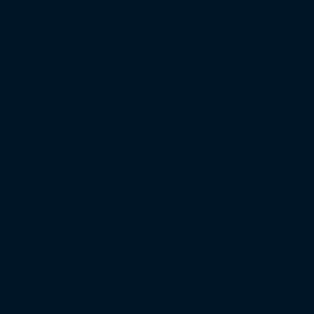
XXL-Heimbereich-Auslastung
XXL-Gästeblock-Auslastung
Saison 2024/25
Bundesliga
2. Bundesliga
3. Liga
Regionalliga West
Regionalliga Nordost
Regionalliga Südwest
Regionalliga Bayern
Regionalliga Nord
XXL-Zuschauertabelle
XXL-Auswärtsfahrertabelle
Saison 2023/24
Bundesliga
2. Bundesliga
3. Liga