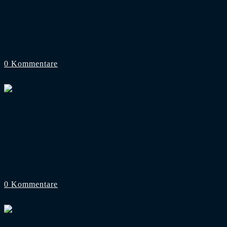
Regionalliga: Große Kulissen in Oberhausen
Große Namen, große Kulissen – auch in der Regionalliga. 
0 Kommentare
14. August 2024
Die Nummer 1
Die Nummer 1 in Thüringen: Wer war in welc
Fünf Mal gewannen Vereine aus Thüringen die DDR-Oberliga
Bundesliga hat es allerdings noch nie ein Verein geschaff
0 Kommentare
6. Dezember 2020
Deutschland
/
Landkarte
/
Regionalliga
/
Zuschauerzahlen