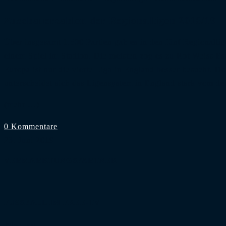
Zuschauerzahlen der Regionalligen 2018/19
Über insgesamt 1.500 Partien gab es in den fünf Regionallig
einem Spiel im Stadion. Die meisten zog es zu Rot Weiss E
Europa ist nur die vierte Liga in England besser besucht. Do
unterscheidet sich das Ligensystem in England stark vom d
(mehr …)
0 Kommentare
23. Juni 2019
VERMARKTUNGSPARTNER
FUSSBALL IM FREE-TV
Montag