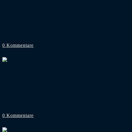
3. Liga
Eröffnung in München: Der 1. Spieltag der 3.
Der TSV 1860 München eröffnet gegen den 1. FC Saarbrüc
0 Kommentare
9. Juli 2024
Foto: IMAGO / Fussball-News Saarland
2. Bundesliga
/
3. Liga
/
Bundesliga
Diese Mannschaften haben den Aufstieg in d
Crunchtime im Aufstiegsrennen! Wer hat vier Spieltage vor
0 Kommentare
24. April 2024