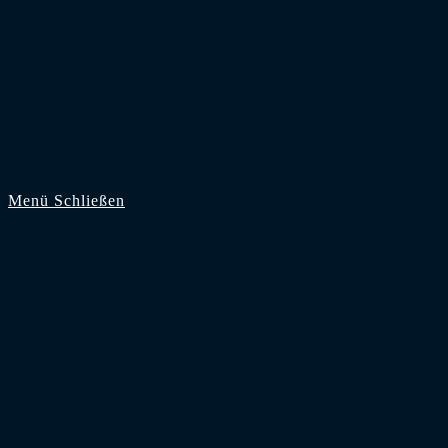
Zum Inhalt springen
Menü
Schließen
Start
Supporter
Zuschauer
Saison 2026/27
Bundesliga
2. Bundesliga
3. Liga