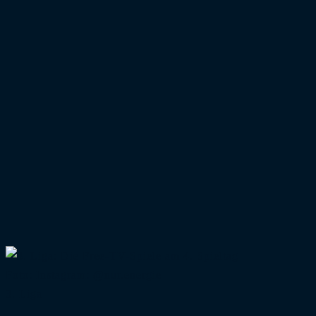
Foto: Instagram: @nur.energie
3. Liga