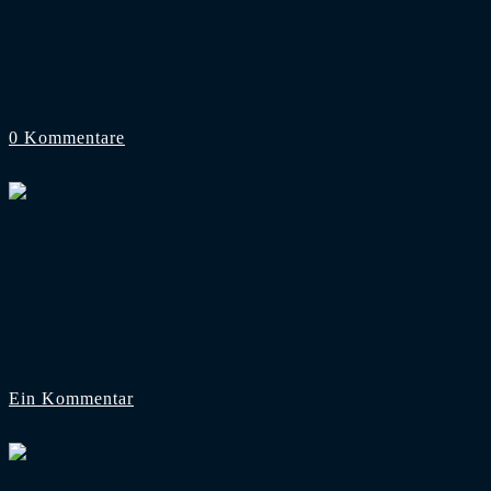
Saarbrücken feiert vor Saisonrekordkulisse 
13.433 Zuschauer sahen am Dienstagabend den zweiten He
0 Kommentare
23. Oktober 2024
Foto: Instagram: @fantastic_floodlights
3. Liga
Hansa Rostock sorgt für größten Gästeanhan
Der FC Hansa Rostock ist für seine treue und leidenschaft
Ein Kommentar
21. Oktober 2024
Foto: cr-fotos.de