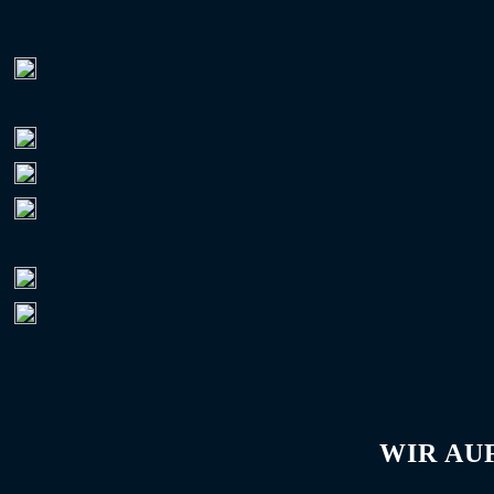
VERBANDSPOKAL – NOCH IM RENNEN
Niederrheinpokal
3. LIGA (III)
Fortuna Düsseldorf
MSV Duisburg
Rot-Weiss Essen
REGIONALLIGA WEST (IV)
1. FC Bocholt
Rot-Weiß Oberhausen
→ Zur kompletten Tabelle
WIR AU