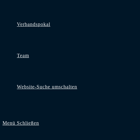
Verbandspokal
Team
Website-Suche umschalten
Menü
Schließen