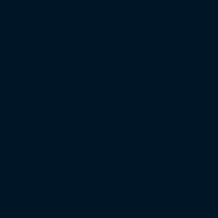
Start
Supporter
Zuschauer
Saison 2026/27
Bundesliga
2. Bundesliga
3. Liga
Regionalliga Nordost
Regionalliga Südwest
Regionalliga Bayern
Regionalliga West
Regionalliga Nord
Saison 2025/26
Bundesliga
2. Bundesliga
3. Liga