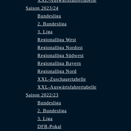
XXL-Auswärtsfahrertabelle
Saison 2023/24
Bundesliga
2. Bundesliga
3. Liga
Regionalliga West
Regionalliga Nordost
Regionalliga Südwest
Regionalliga Bayern
Regionalliga Nord
XXL-Zuschauertabelle
XXL-Auswärtsfahrertabelle
Saison 2022/23
Bundesliga
2. Bundesliga
3. Liga
DFB-Pokal