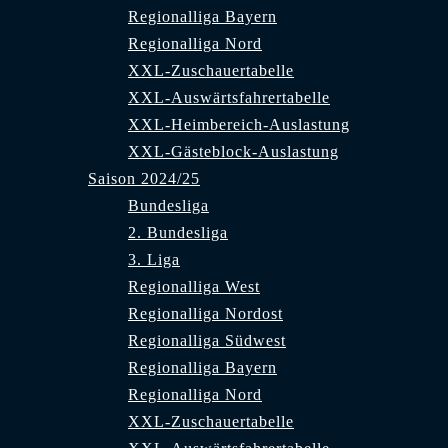
Regionalliga Bayern
Regionalliga Nord
XXL-Zuschauertabelle
XXL-Auswärtsfahrertabelle
XXL-Heimbereich-Auslastung
XXL-Gästeblock-Auslastung
Saison 2024/25
Bundesliga
2. Bundesliga
3. Liga
Regionalliga West
Regionalliga Nordost
Regionalliga Südwest
Regionalliga Bayern
Regionalliga Nord
XXL-Zuschauertabelle