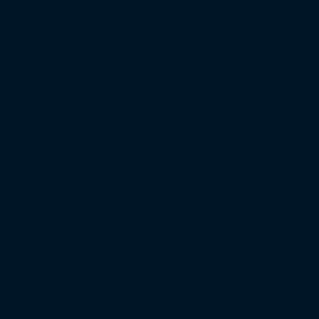
Start
Supporter
Zuschauer
Saison 2026/27
Bundesliga
2. Bundesliga
3. Liga
Regionalliga Nordost
Regionalliga Südwest
Regionalliga Bayern
Regionalliga West
Regionalliga Nord
Saison 2025/26
Bundesliga
2. Bundesliga
3. Liga