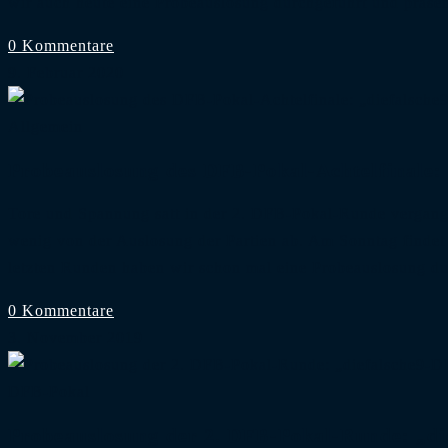
wir auch heute eine Probeauslosung durchgeführt und präsen
0 Kommentare
9. Februar 2020
Allgemein
Probeauslosung des DFB-Pokal-Achtelfinale:
Tore und Spannung satt in der 2. DFB-Pokal-Runde vergange
wenig von der Auslosung der Partien ab. Am Sonntag findet 
letzten Runden haben wir schon mal eine Probeauslosung d
0 Kommentare
3. November 2019
DFB-Pokal
Probeauslosung der 2. DFB-Pokal-Runde: „d