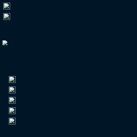
RL Nord
10.218
RL Südwest
0
VERBANDSPOKAL-GUIDE
TOP 5 NACH ZUSCHAUERN
Regionalliga Nordost
1.
FC Erzgebirge Aue
Ø 9.438
2.
Hallescher FC
Ø 8.942
3.
Chemnitzer FC
Ø 7.821
4.
FC Rot-Weiß Erfurt
Ø 7.550
5.
FC Carl Zeiss Jena
Ø 7.258
VERBANDSPOKAL – NOCH IM RENNEN