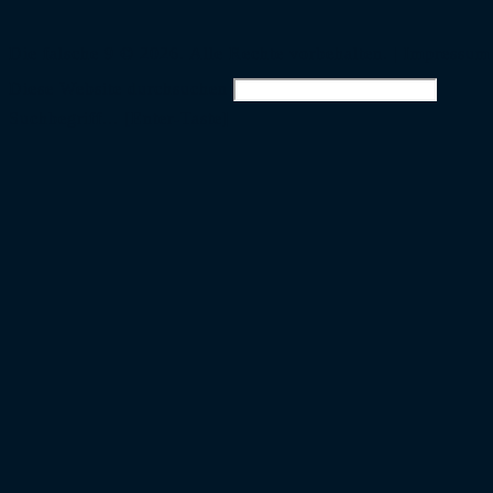
Die falsche 9 © 2026. Alle Rechte vorbehalten. |
Impressum
Diese Website durchsuchen
Suchbegriff... [Enter-Taste]