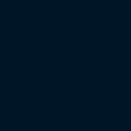
Regionalliga Nordost
Regionalliga Südwest
Regionalliga Bayern
Regionalliga West
Regionalliga Nord
Saison 2025/26
Bundesliga
2. Bundesliga
3. Liga
Regionalliga West
Regionalliga Nordost
Regionalliga Südwest
Regionalliga Bayern
Regionalliga Nord
XXL-Zuschauertabelle
XXL-Auswärtsfahrertabelle