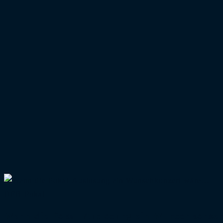
DFB-Pokal
Wenn die Pokal-Auslosung ein Wunschkonze