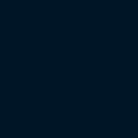
XXL-Heimbereich-Auslastung
XXL-Gästeblock-Auslastung
Saison 2024/25
Bundesliga
2. Bundesliga
3. Liga
Regionalliga West
Regionalliga Nordost
Regionalliga Südwest
Regionalliga Bayern
Regionalliga Nord
XXL-Zuschauertabelle
XXL-Auswärtsfahrertabelle
Saison 2023/24
Bundesliga
2. Bundesliga
3. Liga