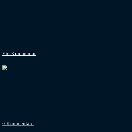
Foto: Instagram @vitleo_sport
Bundesliga
Leverkusen ist erstmals Meister! Alle Meiste
60 Jahre nachdem der 1. FC Köln die allererste Bundeslig
Ein Kommentar
14. April 2024
Foto: Instagram @makki.sport2
Bundesliga
/
Umfrage
Umfrage: Wer wird Deutscher Meister 2024?
Ab Freitag rollt in der Bundesliga wieder der Ball! Der Tite
0 Kommentare
10. Januar 2024