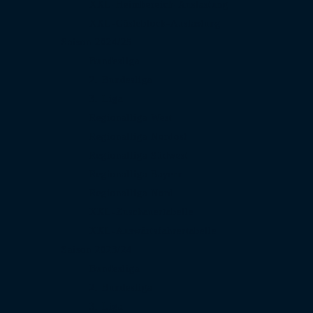
XXL-Heimbereich-Auslastung
XXL-Gästeblock-Auslastung
Saison 2024/25
Bundesliga
2. Bundesliga
3. Liga
Regionalliga West
Regionalliga Nordost
Regionalliga Südwest
Regionalliga Bayern
Regionalliga Nord
XXL-Zuschauertabelle
XXL-Auswärtsfahrertabelle
Saison 2023/24
Bundesliga
2. Bundesliga
3. Liga