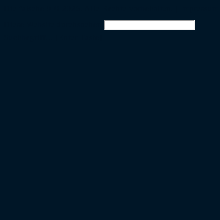
Die falsche 9 © 2026. Alle Rechte vorbehalten. |
Impressum
Diese Website durchsuchen
Suchbegriff... [Enter-Taste]