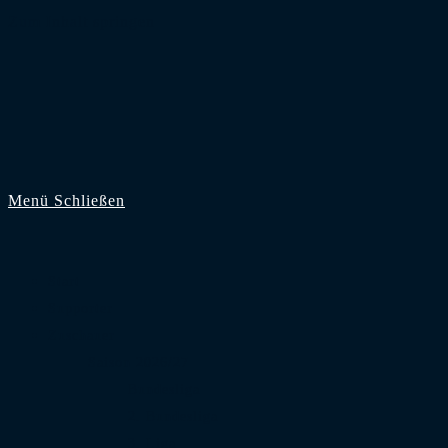
Zum Inhalt springen
Menü
Schließen
Start
Supporter
Zuschauer
Saison 2026/27
Bundesliga
2. Bundesliga
3. Liga