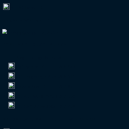
RL Südwest
0
VERBANDSPOKAL-GUIDE
TOP 5 NACH ZUSCHAUERN
Regionalliga Nordost
1.
Hallescher FC
Ø 8.942
2.
FC Erzgebirge Aue
Ø 8.611
3.
Chemnitzer FC
Ø 7.821
4.
FC Rot-Weiß Erfurt
Ø 7.550
5.
FC Carl Zeiss Jena
Ø 7.258
VERBANDSPOKAL – NOCH IM RENNEN