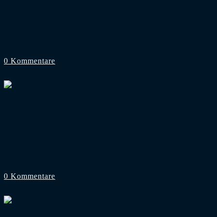
U19-Nachwuchsliga: Die Play-Offs um die De
Die U19-Nachwuchsliga startet in die Playoffs. Wir blicken 
0 Kommentare
30. April 2026
Foto: Instagram @saison_tagebuch
Jugendfußball
U17-Nachwuchsliga: Das sind die Play-Offs u
Die U17-Nachwuchsliga startet in die entscheidende Saison
0 Kommentare
25. April 2026
Foto: Instagram @vitleo_sport