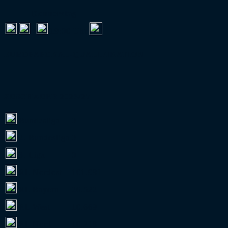
Donnerstag
:
19:00 Uhr
EUROPAPOKAL-QUALIFIKATION
ZUSCHAUER 2026/27
Bundesliga
0
2. Bundesliga
0
3. Liga
0
RL Nordost
101.981
RL Bayern
26.522
RL West
10.669
RL Nord
10.218