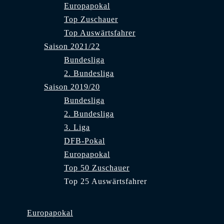
Europapokal
Top Zuschauer
Top Auswärtsfahrer
Saison 2021/22
Bundesliga
2. Bundesliga
Saison 2019/20
Bundesliga
2. Bundesliga
3. Liga
DFB-Pokal
Europapokal
Top 50 Zuschauer
Top 25 Auswärtsfahrer
Europapokal