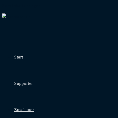
Zum Inhalt springen
Start
Supporter
Zuschauer