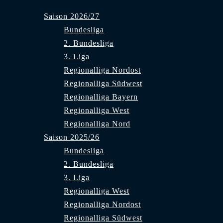
Saison 2026/27
Bundesliga
2. Bundesliga
3. Liga
Regionalliga Nordost
Regionalliga Südwest
Regionalliga Bayern
Regionalliga West
Regionalliga Nord
Saison 2025/26
Bundesliga
2. Bundesliga
3. Liga
Regionalliga West
Regionalliga Nordost
Regionalliga Südwest