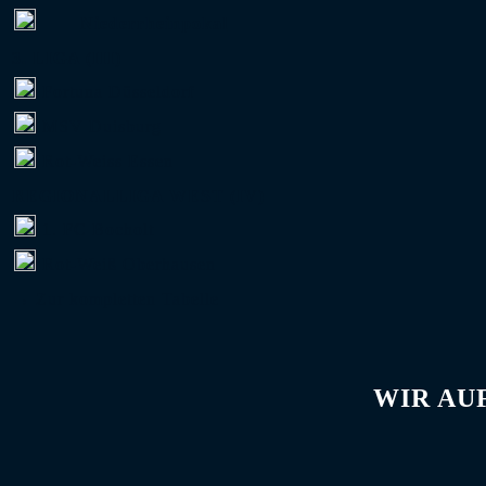
Niederrheinpokal
3. LIGA (III)
Fortuna Düsseldorf
MSV Duisburg
Rot-Weiss Essen
REGIONALLIGA WEST (IV)
1. FC Bocholt
Rot-Weiß Oberhausen
→ Zur kompletten Tabelle
WIR AU