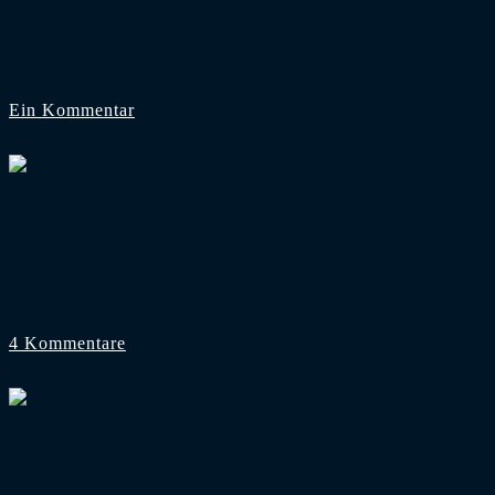
Teilnehmerfeld der Regionalliga Nordost 202
Das Teilnehmerfeld der Regionalliga Nordost 2022/23 ist 
Ein Kommentar
12. Juni 2022
2. Bundesliga
/
Deutschland
/
Landkarte
Teilnehmerfeld der 2. Bundesliga 2022/23
Am 15. Juli startet die 2. Bundesliga in ihre 49. Saison!…
4 Kommentare
23. Mai 2022
Foto: nur-der-scf.de
Die Nummer 1