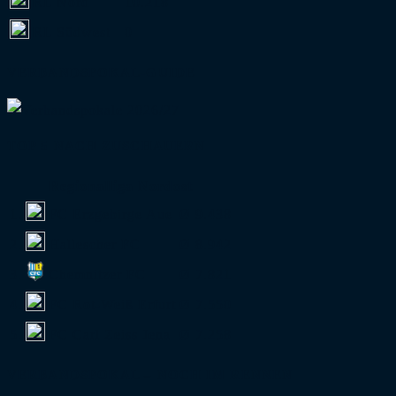
RL Nord
10.218
RL Südwest
0
VERBANDSPOKAL-GUIDE
TOP 5 NACH ZUSCHAUERN
Regionalliga Nordost
1.
FC Erzgebirge Aue
Ø 9.438
2.
Hallescher FC
Ø 8.942
3.
Chemnitzer FC
Ø 7.821
4.
FC Rot-Weiß Erfurt
Ø 7.550
5.
FC Carl Zeiss Jena
Ø 7.258
VERBANDSPOKAL – NOCH IM RENNEN