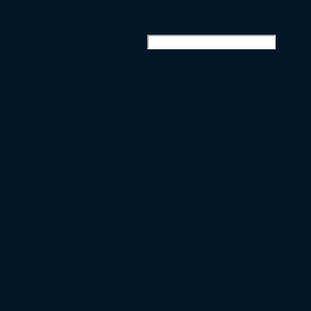
Die falsche 9 © 2026. Alle Rechte vorbehalten. |
Impressum
Diese Website durchsuchen
Suchbegriff... [Enter-Taste]