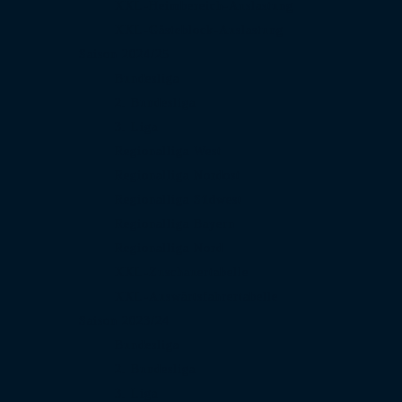
XXL-Heimbereich-Auslastung
XXL-Gästeblock-Auslastung
Saison 2024/25
Bundesliga
2. Bundesliga
3. Liga
Regionalliga West
Regionalliga Nordost
Regionalliga Südwest
Regionalliga Bayern
Regionalliga Nord
XXL-Zuschauertabelle
XXL-Auswärtsfahrertabelle
Saison 2023/24
Bundesliga
2. Bundesliga
3. Liga