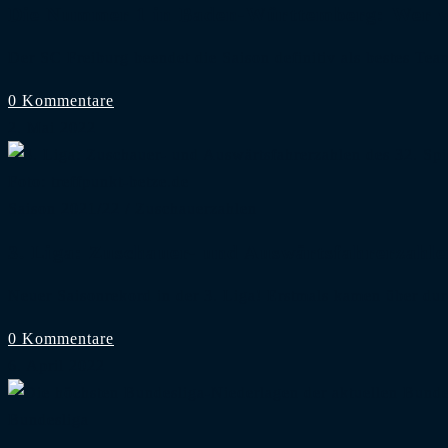
Die Nummer 1 in Baden-Württemberg: Wer wa
Der SC Freiburg beendet die Saison definitiv als bestes Te
0 Kommentare
2. Mai 2022
Foto: treffpunkt-betze.de
Saison 2021/22
/
Zuschauerzahlen
3. Liga: Zuschauer- und Auswärtsfahrerzahlen
Neuer Saisonrekord in der 3. Liga! Erstmals kamen über du
0 Kommentare
6. April 2022
Bundesliga