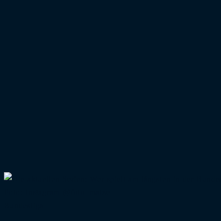
Foto: Instagram @foto_matze
Bundesliga