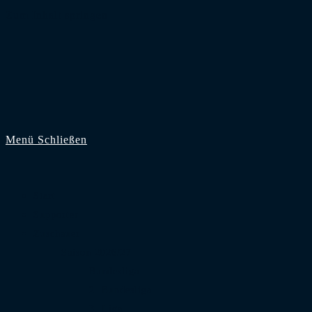
Zum Inhalt springen
Menü
Schließen
Start
Supporter
Zuschauer
Saison 2026/27
Bundesliga
2. Bundesliga
3. Liga