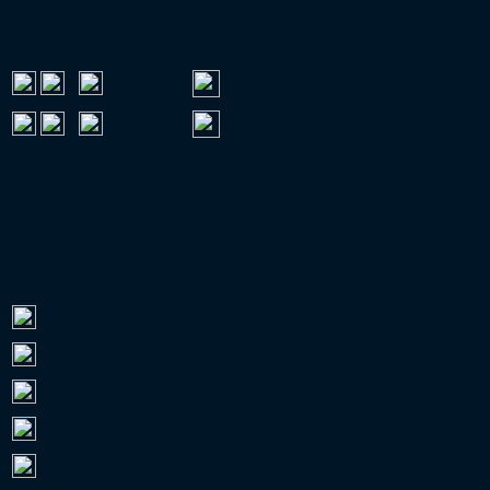
FUSSBALL IM FREE-TV
Samstag
:
14:30 Uhr
:
20:30 Uhr
EUROPAPOKAL-QUALIFIKATION
ZUSCHAUER 2026/27
Bundesliga
0
2. Bundesliga
0
3. Liga
0
RL Nordost
112.246
RL Bayern
26.522