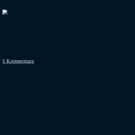
17. April 2023
2. Bundesliga
Die längsten Siegesserien in der 2. Bundeslig
Der FC St. Pauli schreibt Zweitligageschichte! Die Kiezkic
5 Kommentare
9. April 2023
1
2
Gehe zur nächsten Seite
VERMARKTUNGSPARTNER