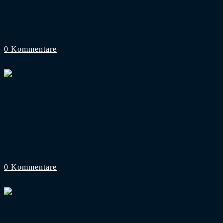
Kommt es zu einem Pokal-Märchen im FA-C
Kommt es im englischen FA-Cup zu einem Pokal-Märchen? V
0 Kommentare
29. März 2025
Foto: Instagram @makki.sport2
DFB-Pokal
Köln und Stuttgart! Die höchsten DFB-Pokal-
32 Vereine haben die erste DFB-Pokal-Runde überstanden.
0 Kommentare
28. Oktober 2024
Foto: IMAGO
Bundesliga