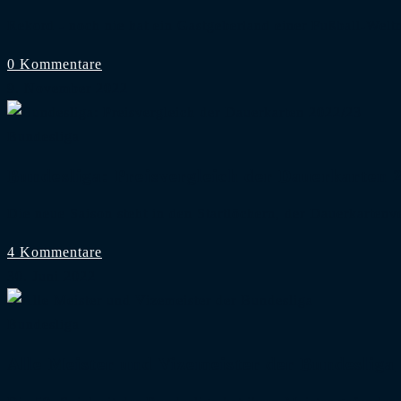
Rekord - noch nie hat ein Gastgeberland einer Fußball-Welt
0 Kommentare
9. November 2022
Bundesliga
Bundesliga: Preisvergleich der Dauerkarten 
Die neue Saison steht in den Startlöchern, der Dauerkartenv
4 Kommentare
30. Juni 2022
Bundesliga
Alle Meister und Vizemeister der Bundesliga