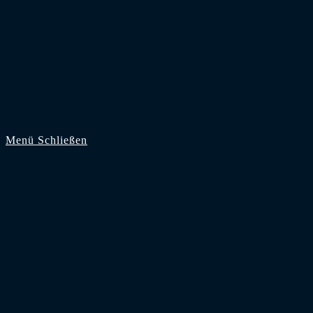
Zum Inhalt springen
Menü
Schließen
Start
Supporter
Zuschauer
Saison 2026/27
Bundesliga
2. Bundesliga
3. Liga