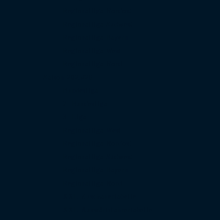
Regionalliga Nordost
Regionalliga Südwest
Regionalliga Bayern
Regionalliga West
Regionalliga Nord
Saison 2025/26
Bundesliga
2. Bundesliga
3. Liga
Regionalliga West
Regionalliga Nordost
Regionalliga Südwest
Regionalliga Bayern
Regionalliga Nord
XXL-Zuschauertabelle
XXL-Auswärtsfahrertabelle