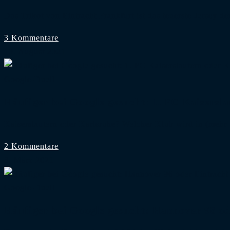
Das Trikot von Eintracht Frankfurt ist das teuerste Jersey d
3 Kommentare
10. August 2021
Google-Duell
Häufiger bei Google gesucht: 1. FC Kaisersl
Kaiserslautern oder Karlsruhe? Welcher Klub wird in
(mehr
2 Kommentare
3. März 2021
Google-Duell
Häufiger bei Google gesucht: Hannover 96 o