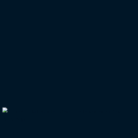
DFB-Pokal
1. DFB-Pokal-Runde: Diese Duelle kehren zu