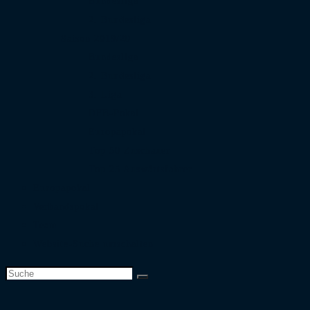
Bundesliga
2. Bundesliga
Saison 2019/20
Bundesliga
2. Bundesliga
3. Liga
DFB-Pokal
Europapokal
Top 50 Zuschauer
Top 25 Auswärtsfahrer
Europapokal
Verbandspokal
Team
Website-Suche umschalten