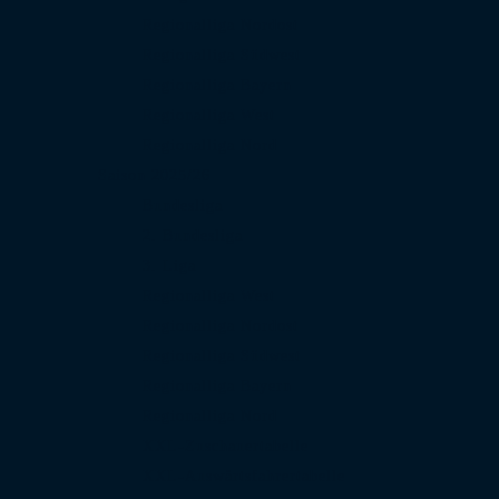
Regionalliga Nordost
Regionalliga Südwest
Regionalliga Bayern
Regionalliga West
Regionalliga Nord
Saison 2025/26
Bundesliga
2. Bundesliga
3. Liga
Regionalliga West
Regionalliga Nordost
Regionalliga Südwest
Regionalliga Bayern
Regionalliga Nord
XXL-Zuschauertabelle
XXL-Auswärtsfahrertabelle