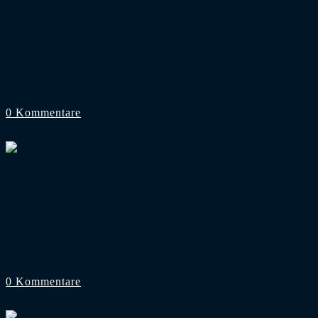
Historienspieltag: 33. Spieltag 2006/07
Stuttgart stößt Schalke vom Thron, Aachen verspielt den Kla
vor 13 Jahren!
(mehr …)
0 Kommentare
20. Juni 2020
DFB-Pokal
/
History
Historienspieltag: Höchste DFB-Pokal-Siege
In seiner langen Geschichte hat der DFB-Pokal schon viele de
der Gründung erzielt wurden, seht ihr in dieser Übersicht.
(
0 Kommentare
9. Mai 2020