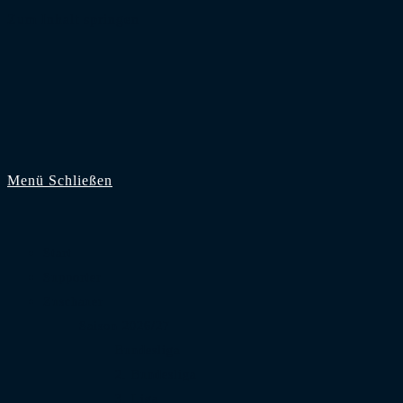
Zum Inhalt springen
Menü
Schließen
Start
Supporter
Zuschauer
Saison 2026/27
Bundesliga
2. Bundesliga
3. Liga