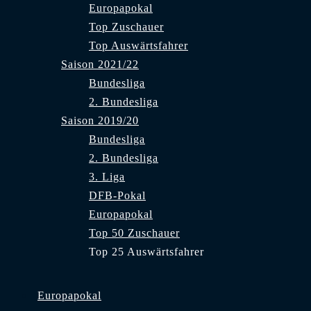
Europapokal
Top Zuschauer
Top Auswärtsfahrer
Saison 2021/22
Bundesliga
2. Bundesliga
Saison 2019/20
Bundesliga
2. Bundesliga
3. Liga
DFB-Pokal
Europapokal
Top 50 Zuschauer
Top 25 Auswärtsfahrer
Europapokal