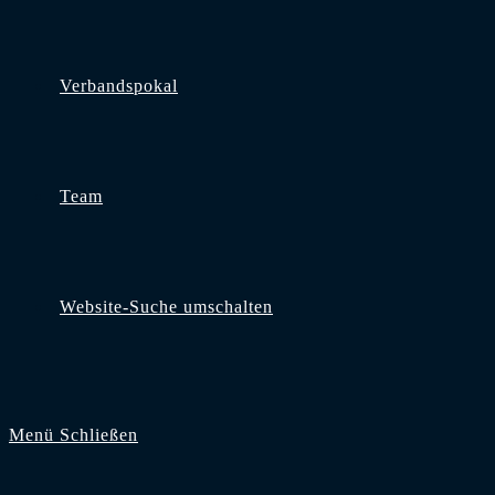
Verbandspokal
Team
Website-Suche umschalten
Menü
Schließen