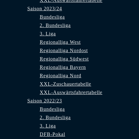
XXL-Auswärtsfahrertabelle
Saison 2023/24
Bundesliga
2. Bundesliga
3. Liga
Regionalliga West
Regionalliga Nordost
Regionalliga Südwest
Regionalliga Bayern
Regionalliga Nord
XXL-Zuschauertabelle
XXL-Auswärtsfahrertabelle
Saison 2022/23
Bundesliga
2. Bundesliga
3. Liga
DFB-Pokal